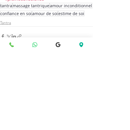
tantra
massage tantrique
amour inconditionnel
confiance en soi
amour de soi
estime de soi
Tantra
Voir tout
Posts récents