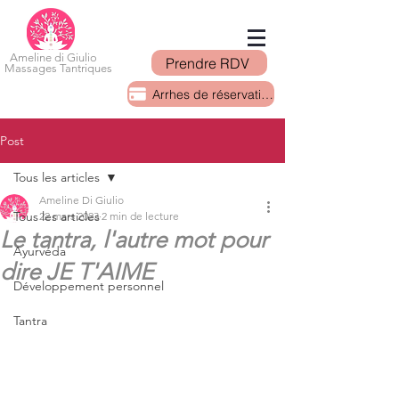
Ameline di Giulio
Prendre RDV
Massages Tantriques
Arrhes de réservation
Post
Tous les articles
Ameline Di Giulio
Tous les articles
22 mars 2023
2 min de lecture
Le tantra, l'autre mot pour
Ayurvéda
dire JE T'AIME
Développement personnel
Tantra