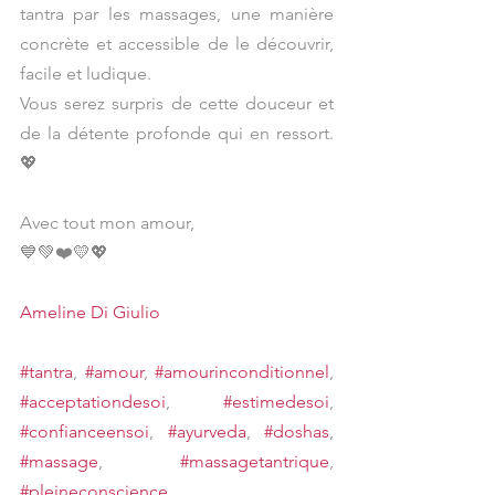
tantra par les massages, une manière 
concrète et accessible de le découvrir, 
facile et ludique.
Vous serez surpris de cette douceur et 
de la détente profonde qui en ressort.
💖
Avec tout mon amour, 
💙💚❤️💛💖
Ameline Di Giulio
#tantra
, 
#amour
, 
#amourinconditionnel
, 
#acceptationdesoi
, 
#estimedesoi
, 
#confianceensoi
, 
#ayurveda
, 
#doshas
, 
#massage
, 
#massagetantrique
, 
#pleineconscience