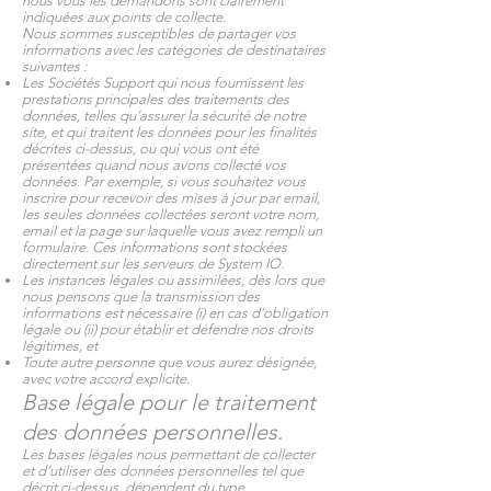
nous vous les demandons sont clairement
indiquées aux points de collecte.
Nous sommes susceptibles de partager vos
informations avec les catégories de destinataires
suivantes :
Les Sociétés Support qui nous fournissent les
prestations principales des traitements des
données, telles qu’assurer la sécurité de notre
site, et qui traitent les données pour les finalités
décrites ci-dessus, ou qui vous ont été
présentées quand nous avons collecté vos
données. Par exemple, si vous souhaitez vous
inscrire pour recevoir des mises à jour par email,
les seules données collectées seront votre nom,
email et la page sur laquelle vous avez rempli un
formulaire. Ces informations sont stockées
directement sur les serveurs de System IO.
Les instances légales ou assimilées, dès lors que
nous pensons que la transmission des
informations est nécessaire (i) en cas d’obligation
légale ou (ii) pour établir et défendre nos droits
légitimes, et
Toute autre personne que vous aurez désignée,
avec votre accord explicite.
Base légale pour le traitement
des données personnelles.
Les bases légales nous permettant de collecter
et d’utiliser des données personnelles tel que
décrit ci-dessus, dépendent du type