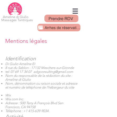
Ameline di Giulio
Prendre RDV
Massages Tantriques
Arrhes de réservation
Mentions légales
Identification
Di Giulio Ameline EI
8 rue du Sablon - 17132 Meschers-sur-Gironde
tel:
07 69 17 34 07
adgconsulting@gmail.com
Nom du responsable de la rédaction du site :
Ameline di Giulio
Nom, dénomination ou raison sociale et adresse
et numéro de téléphone de l'hébergeur du site
Wix
Wix.com Inc.
Adresse : 500 Terry A François Blvd San
Francisco, CA 94158
Téléphone :
+1 415-639-9034
.
Activité