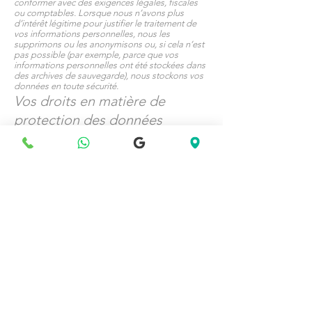
conformer avec des exigences légales, fiscales
ou comptables. Lorsque nous n’avons plus
d’intérêt légitime pour justifier le traitement de
vos informations personnelles, nous les
supprimons ou les anonymisons ou, si cela n’est
pas possible (par exemple, parce que vos
informations personnelles ont été stockées dans
des archives de sauvegarde), nous stockons vos
données en toute sécurité.
Vos droits en matière de
protection des données
personnelles
Vous disposez des droits suivants en matière de
protection des données personnelles :
Si vous souhaitez accéder, corriger, mettre à jour
ou demander la suppression de vos informations
personnelles, vous pouvez le faire à tout moment
par le formulaire de contact
ici
. Nous ne pouvons
pas être en droit de supprimer vos informations
personnelles si nous devons les conserver afin de
respecter nos obligations légales, d’accomplir
une mission d’intérêt public, d’établir, d’exercer
ou de défendre toute réclamation légale ou
d’exercer notre droit à la liberté d’expression et à
l’information.
De plus, vous pouvez vous opposer au
traitement de vos informations personnelles,
nous demander de limiter le traitement de vos